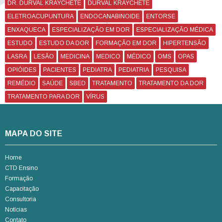
DR. DURVAL KRAYCHETE
DURVAL KRAYCHETE
ELETROACUPUNTURA
ENDOCANABINOIDE
ENTORSE
ENXAQUECA
ESPECIALIZAÇÃO EM DOR
ESPECIALIZAÇÃO MÉDICA
ESTUDO
ESTUDO DA DOR
FORMAÇÃO EM DOR
HIPERTENSÃO
LASRA
LESÃO
MEDICINA
MEDICO
MÉDICO
OMS
OPAS
OPIÓIDES
PACIENTES
PEDIATRA
PEDIATRIA
PESQUISA
REMÉDIO
SAÚDE
SBED
TRATAMENTO
TRATAMENTO DA DOR
TRATAMENTO PARA DOR
VÍRUS
MAPA DO SITE
Home
CTD Ensino
Formação
Capacitação
Consultoria
Notícias
Contato