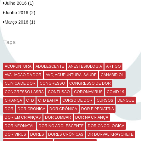
Julho 2016 (1)
Junho 2016 (2)
Março 2016 (1)
Tags
ACUPUNTURA
ADOLESCENTE
ANESTESIOLOGIA
ARTIGO
AVALIAÇÃO DA DOR
AVC; ACUPUNTURA; SAÚDE
CANABIDIOL
CLINICA DE DOR
CONGRESSO
CONGRESSO DE DOR
CONGRESSO LASRA
CONTUSÃO
CORONAVIRUS
COVID 19
CRIANÇA
CTD
CTD BAHIA
CURSO DE DOR
CURSOS
DENGUE
DOR
DOR CRONICA
DOR CRÔNICA
DOR E PEDIATRIA
DOR EM CRIANÇAS
DOR LOMBAR
DOR NA CRIANÇA
DOR NEONATAL
DOR NO ADOLESCENTE
DOR ONCOLOGICA
DOR VIRUS
DORES
DORES CRÔNICAS
DR DURVAL KRAYCHETE