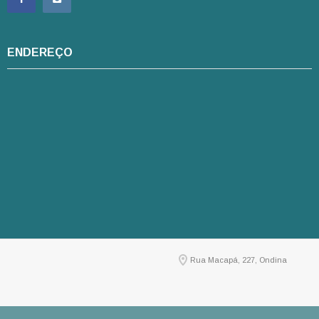
ENDEREÇO
Rua Macapá, 227, Ondina