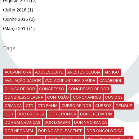
Agosto 2016 (2)
Julho 2016 (1)
Junho 2016 (2)
Março 2016 (1)
Tags
ACUPUNTURA
ADOLESCENTE
ANESTESIOLOGIA
ARTIGO
AVALIAÇÃO DA DOR
AVC; ACUPUNTURA; SAÚDE
CANABIDIOL
CLINICA DE DOR
CONGRESSO
CONGRESSO DE DOR
CONGRESSO LASRA
CONTUSÃO
CORONAVIRUS
COVID 19
CRIANÇA
CTD
CTD BAHIA
CURSO DE DOR
CURSOS
DENGUE
DOR
DOR CRONICA
DOR CRÔNICA
DOR E PEDIATRIA
DOR EM CRIANÇAS
DOR LOMBAR
DOR NA CRIANÇA
DOR NEONATAL
DOR NO ADOLESCENTE
DOR ONCOLOGICA