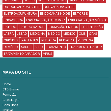
DOR VIRUS
DORES
DORES CRÔNICAS
DR DURVAL KRAYCHETE
DR. DURVAL KRAYCHETE
DURVAL KRAYCHETE
ELETROACUPUNTURA
ENDOCANABINOIDE
ENTORSE
ENXAQUECA
ESPECIALIZAÇÃO EM DOR
ESPECIALIZAÇÃO MÉDICA
ESTUDO
ESTUDO DA DOR
FORMAÇÃO EM DOR
HIPERTENSÃO
LASRA
LESÃO
MEDICINA
MEDICO
MÉDICO
OMS
OPAS
OPIÓIDES
PACIENTES
PEDIATRA
PEDIATRIA
PESQUISA
REMÉDIO
SAÚDE
SBED
TRATAMENTO
TRATAMENTO DA DOR
TRATAMENTO PARA DOR
VÍRUS
MAPA DO SITE
Home
CTD Ensino
Formação
Capacitação
Consultoria
Notícias