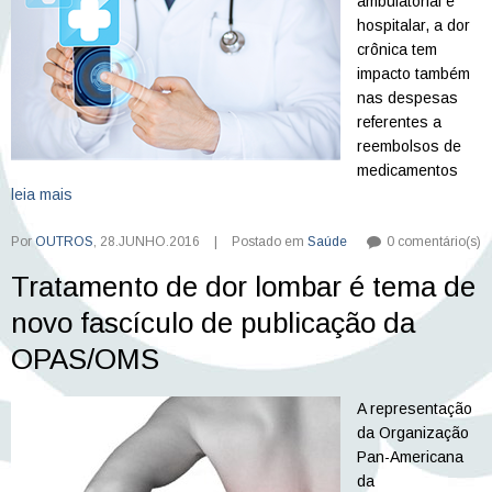
ambulatorial e
hospitalar, a dor
crônica tem
impacto também
nas despesas
referentes a
reembolsos de
medicamentos
leia mais
Por
OUTROS
,
28.JUNHO.2016
|
Postado em
Saúde
0 comentário(s)
Tratamento de dor lombar é tema de
novo fascículo de publicação da
OPAS/OMS
A representação
da Organização
Pan-Americana
da