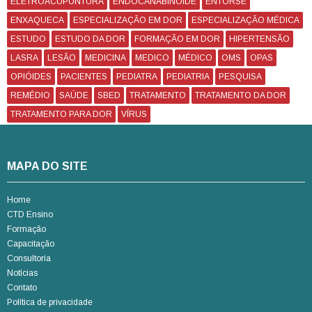
ELETROACUPUNTURA
ENDOCANABINOIDE
ENTORSE
ENXAQUECA
ESPECIALIZAÇÃO EM DOR
ESPECIALIZAÇÃO MÉDICA
ESTUDO
ESTUDO DA DOR
FORMAÇÃO EM DOR
HIPERTENSÃO
LASRA
LESÃO
MEDICINA
MEDICO
MÉDICO
OMS
OPAS
OPIÓIDES
PACIENTES
PEDIATRA
PEDIATRIA
PESQUISA
REMÉDIO
SAÚDE
SBED
TRATAMENTO
TRATAMENTO DA DOR
TRATAMENTO PARA DOR
VÍRUS
MAPA DO SITE
Home
CTD Ensino
Formação
Capacitação
Consultoria
Notícias
Contato
Política de privacidade