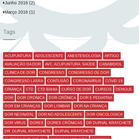
Junho 2016 (2)
Março 2016 (1)
Tags
ACUPUNTURA
ADOLESCENTE
ANESTESIOLOGIA
ARTIGO
AVALIAÇÃO DA DOR
AVC; ACUPUNTURA; SAÚDE
CANABIDIOL
CLINICA DE DOR
CONGRESSO
CONGRESSO DE DOR
CONGRESSO LASRA
CONTUSÃO
CORONAVIRUS
COVID 19
CRIANÇA
CTD
CTD BAHIA
CURSO DE DOR
CURSOS
DENGUE
DOR
DOR CRONICA
DOR CRÔNICA
DOR E PEDIATRIA
DOR EM CRIANÇAS
DOR LOMBAR
DOR NA CRIANÇA
DOR NEONATAL
DOR NO ADOLESCENTE
DOR ONCOLOGICA
DOR VIRUS
DORES
DORES CRÔNICAS
DR DURVAL KRAYCHETE
DR. DURVAL KRAYCHETE
DURVAL KRAYCHETE