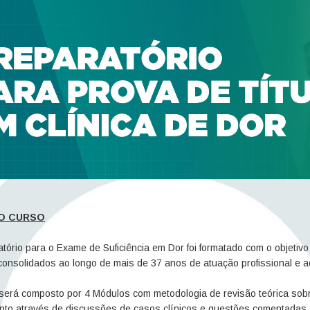
O CURSO
tório para o Exame de Suficiência em Dor foi formatado com o objetivo 
 consolidados ao longo de mais de 37 anos de atuação profissional e 
erá composto por 4 Módulos com metodologia de revisão teórica sobre d
nto através de discussões de casos clínicos e questões comentadas.